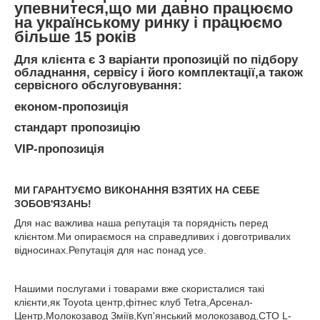
упевнитеся,що ми давно працюємо
на українському ринку і працюємо
більше 15 років
Для клієнта є 3 варіанти пропозицій по підбору
обладнання, сервісу і його комплектації,а також
сервісного обслуговування:
економ-пропозиція
стандарт пропозицію
VIP-пропозиція
МИ ГАРАНТУЄМО ВИКОНАННЯ ВЗЯТИХ НА СЕБЕ
ЗОБОВ'ЯЗАНЬ!
Для нас важлива наша репутація та порядність перед
клієнтом.Ми опираємося на справедливих і довготривалих
відносинах.Репутація для нас понад усе.
Нашими послугами і товарами вже скористалися такі
клієнти,як Toyota центр,фітнес клуб Tetra,Арсенал-
Центр,Молокозавод Зміїв,Куп'янський молокозавод,СТО L-