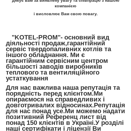
дякує вам за виявлену увагу та співпрацю з нашою
компанією
і висловлює Вам свою повагу.
"KOTEL-PROM"- основний вид
діяльності продаж,гарантійний
сервіс твердопаливних котлів та
іншого обладнання. Ми є
гарантійним сервісним центром
більшості заводів виробників
теплового та вентиляційного
устаткування
Для нас важлива наша репутація та
порядність перед клієнтом.Ми
опираємося на справедливих і
довготривалих відносинах.Репутація
для нас понад усе.Ми можемо надати
позитивний Референц лист від
понад 150 клієнтів в Україні.У розділі
наші сертифікати і ліцензії Ви