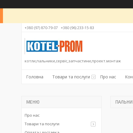
+380 (97) 870-79-07
+380 (96) 233-15-83
котли,пальники,сервіс,запчастини,проект.монтаж
Головна
Товари та послуги
Про нас
Кон
ПАЛЬНИ
Про нас
Товари та послуги
Оплата і доставка