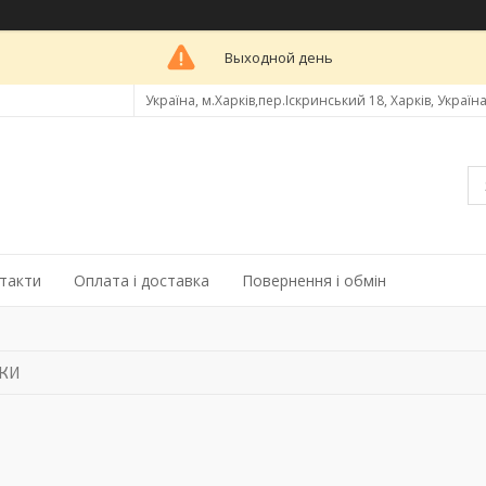
Выходной день
Україна, м.Харків,пер.Іскринський 18, Харків, Україн
такти
Оплата і доставка
Повернення і обмін
КИ