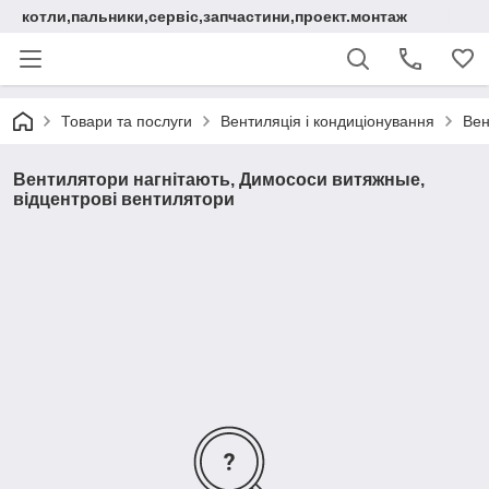
котли,пальники,сервіс,запчастини,проект.монтаж
Товари та послуги
Вентиляція і кондиціонування
Вен
Вентилятори нагнітають, Димососи витяжные,
відцентрові вентилятори