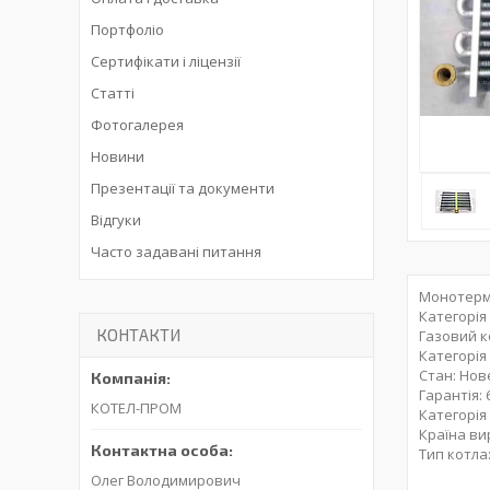
Портфоліо
Сертифікати і ліцензії
Статті
Фотогалерея
Новини
Презентації та документи
Відгуки
Часто задавані питання
Монотерм
Категорія
КОНТАКТИ
Газовий к
Категорія
Стан: Нов
Гарантія: 
КОТЕЛ-ПРОМ
Категорія
Країна ви
Тип котла
Олег Володимирович