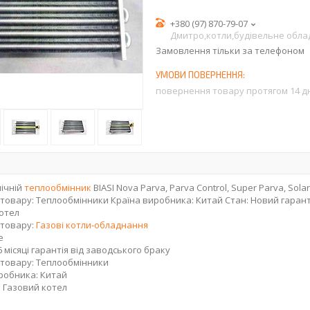
+380 (97) 870-79-07
Дмитро,котли,будівельне обл
Замовлення тільки за телефоном
повернення товару протягом 14 д
ічній
теплообмінник
BIASI Nova Parva, Parva Control, Super Parva, Sola
 товару: Теплообмінники Країна виробника: Китай Стан: Новий гаранті
отел
 товару:
Газові котли-обладнання
е
6 місяці гарантія від заводського браку
 товару: Теплообмінники
робника: Китай
: Газовий котел