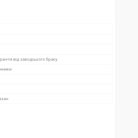
арантія від заводського браку
інники
азан