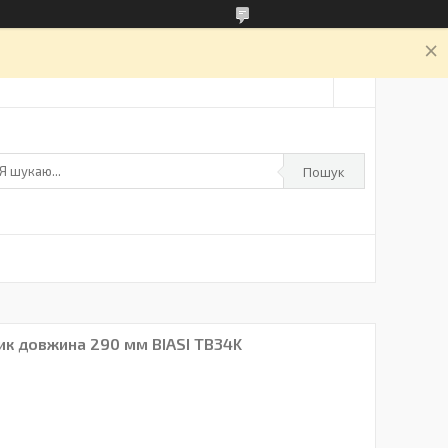
а
Пошук
ик довжина 290 мм BIASI TB34K