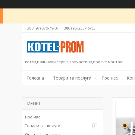
+380 (97) 870-79-07
+380 (96) 233-15-83
котли,пальники,сервіс,запчастини,проект.монтаж
Головна
Товари та послуги
Про нас
Кон
Про нас
Товари та послуги
Оплата і доставка