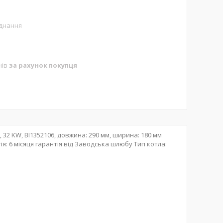
аднання
нів
за рахунок покупця
r, 32 KW, BI1352106, довжина: 290 мм, ширина: 180 мм
я: 6 місяця гарантія від Заводська шлюбу Тип котла: