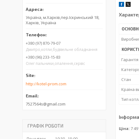
Характе
Україна, м.Харків,пер.Іскринський 18,
Харків, Україна
ОСНОВН
Виробни
+380 (97) 870-79-07
КОРИСТ
Дмитро,котли,будівельне обладнання
+380 (96) 233-15-83
Гарантія
Олег пальники,опалення,сервіс
Категорі
Стан
http://kotel-prom.com
Країна 
Тип котл
7527564s@gmail.com
Інформа
ГРАФІК РОБОТИ
Ціна:
7 49
Понеділок
10:30
15:00