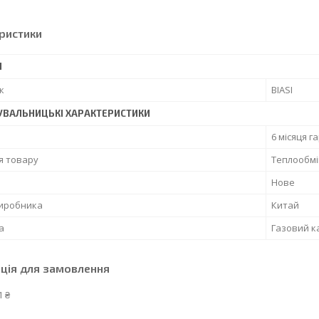
ристики
І
к
BIASI
УВАЛЬНИЦЬКІ ХАРАКТЕРИСТИКИ
6 місяця г
я товару
Теплообм
Нове
виробника
Китай
а
Газовий к
ція для замовлення
1 ₴