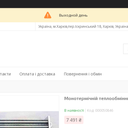
Выходной день
Україна, м.Харків,пер.Іскринський 18, Харків, Україн
такти
Оплата і доставка
Повернення і обмін
Монотермічній теплообмінн
В наявності
Код:
000050846
7 491 ₴