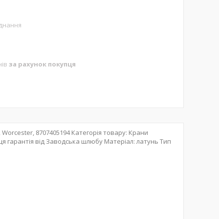
аднання
нів
за рахунок покупця
, Worcester, 8707405194 Категорія товару: Крани
яця гарантія від Заводська шлюбу Матеріал: латунь Тип