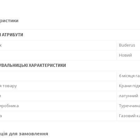
ристики
І АТРИБУТИ
к
Buderus
Новий
УВАЛЬНИЦЬКІ ХАРАКТЕРИСТИКИ
6 місяця г
я товару
Крани під
л
латунний
виробника
Туреччин
а
Газовий к
ція для замовлення