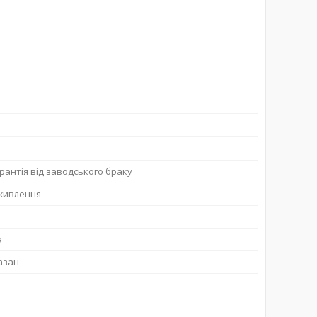
арантія від заводського браку
живлення
а
азан