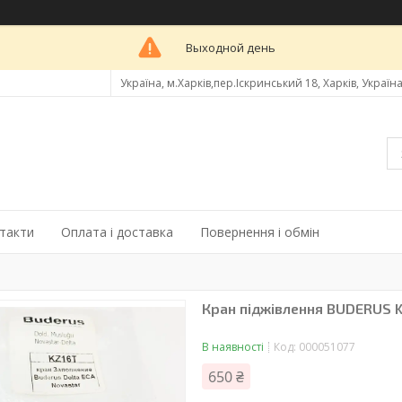
Выходной день
Україна, м.Харків,пер.Іскринський 18, Харків, Україн
такти
Оплата і доставка
Повернення і обмін
Кран піджівлення BUDERUS 
В наявності
Код:
000051077
650 ₴