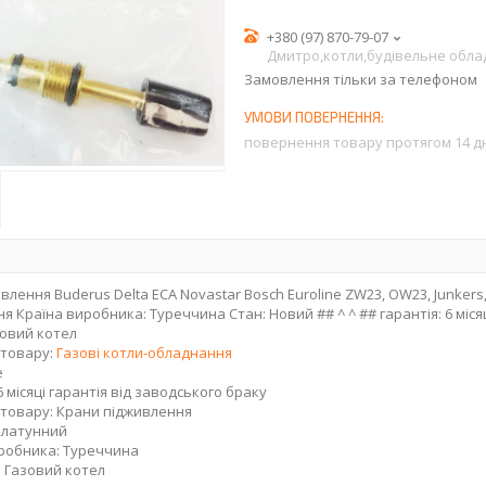
+380 (97) 870-79-07
Дмитро,котли,будівельне обл
Замовлення тільки за телефоном
повернення товару протягом 14 д
івлення Buderus Delta ECA Novastar Bosch Euroline ZW23, OW23, Junkers
ня Країна виробника: Туреччина Стан: Новий ## ^ ^ ## гарантія: 6 міс
зовий котел
 товару:
Газові котли-обладнання
е
6 місяці гарантія від заводського браку
 товару: Крани підживлення
 латунний
робника: Туреччина
: Газовий котел