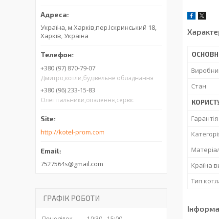
Україна, м.Харків,пер.Іскринський 18,
Характе
Харків, Україна
ОСНОВН
+380 (97) 870-79-07
Виробни
Дмитро,котли,будівельне обладнання
Стан
+380 (96) 233-15-83
Олег пальники,опалення,сервіс
КОРИСТ
Гарантія
http://kotel-prom.com
Категорі
Матеріа
7527564s@gmail.com
Країна 
Тип котл
ГРАФІК РОБОТИ
Інформа
Понеділок
10:30
15:00