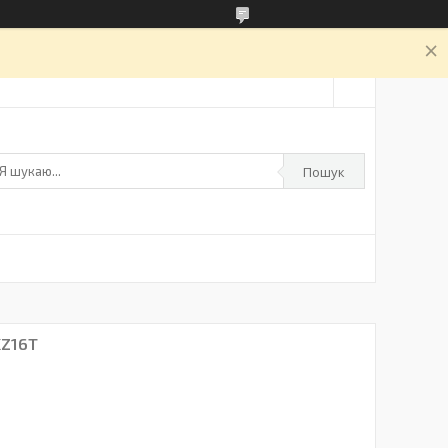
а
Пошук
KZ16T