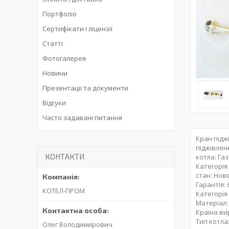
Портфоліо
Сертифікати і ліцензії
Статті
Фотогалерея
Новини
Презентації та документи
Відгуки
Часто задавані питання
Кран підж
піджівлен
КОНТАКТИ
котла: Га
Категорія
стан: Нов
Гарантія: 
КОТЕЛ-ПРОМ
Категорія
Матеріал:
Країна ви
Тип котла
Олег Володимирович