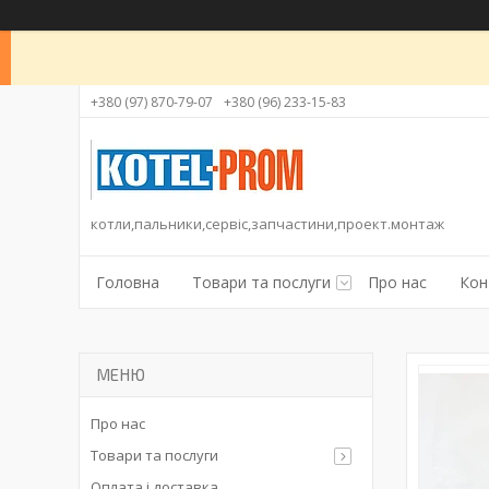
+380 (97) 870-79-07
+380 (96) 233-15-83
котли,пальники,сервіс,запчастини,проект.монтаж
Головна
Товари та послуги
Про нас
Кон
Про нас
Товари та послуги
Оплата і доставка