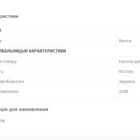
ристики
І
к
Benza
УВАЛЬНИЦЬКІ ХАРАКТЕРИСТИКИ
я товару
Насоси дл
ть
60 л/хв.
виробництва
Україна
живлення
220В
ція для замовлення
9 ₴