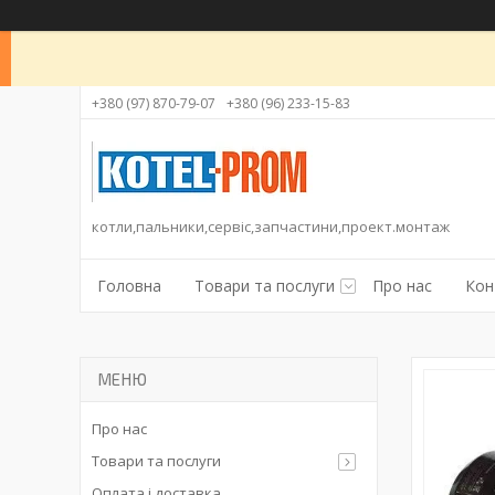
+380 (97) 870-79-07
+380 (96) 233-15-83
котли,пальники,сервіс,запчастини,проект.монтаж
Головна
Товари та послуги
Про нас
Кон
Про нас
Товари та послуги
Оплата і доставка