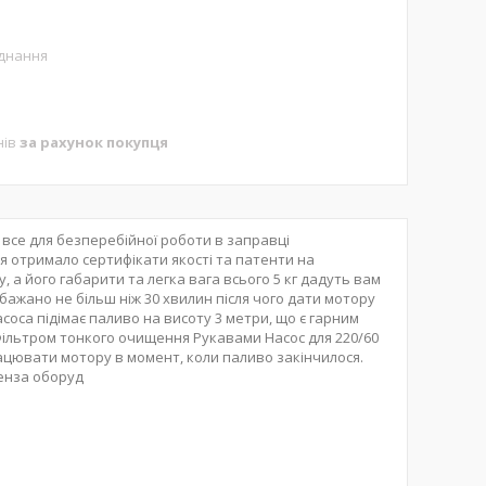
аднання
нів
за рахунок покупця
є все для безперебійної роботи в заправці
ння отримало сертифікати якості та патенти на
у, а його габарити та легка вага всього 5 кг дадуть вам
бажано не більш ніж 30 хвилин після чого дати мотору
соса підімає паливо на висоту 3 метри, що є гарним
ільтром тонкого очищення Рукавами Насос для 220/60
ацювати мотору в момент, коли паливо закінчилося.
Бенза оборуд