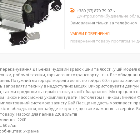
+380 (97) 870-79-07
Дмитро,котли,будівельне обл
Замовлення тільки за телефоном
повернення товару протягом 14 д
 перекачування ДТ Бенза чудовий зразок ціни та якості, у цій моделі 
ехніки, робочої техніки, гарячого автотранспорту і т.ін. Все обладна
ня. Потужний мотор цієї моделі з легкістю гойдає 60 літрів за хвилин
ь заправляти техніку в недоступних місцях. Використовувати двигун 
, так ми продовжить термін експлуатації обладнання. Мотор цього на
м Також насос можна укомплектувати: Пістолетом Лічиком Лічилом Ф
омплектований системою захисту Бай Пас що не дасть можливості пр
кісне обладнання, ви забудете про те, що таке ламання та сервіси. 
 товару: Насоси для палива 220 вольтів
влення: 220В
 60 л/хв.
робництва: Україна