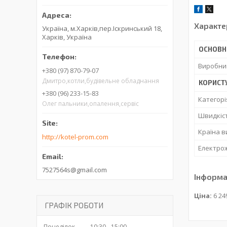
Характе
Україна, м.Харків,пер.Іскринський 18,
Харків, Україна
ОСНОВН
Виробни
+380 (97) 870-79-07
Дмитро,котли,будівельне обладнання
КОРИСТ
+380 (96) 233-15-83
Категорі
Олег пальники,опалення,сервіс
Швидкіс
Країна 
http://kotel-prom.com
Електро
7527564s@gmail.com
Інформа
Ціна:
6 24
ГРАФІК РОБОТИ
Понеділок
10:30
15:00