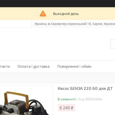
Выходной день
Україна, м.Харків,пер.Іскринський 18, Харків, Україн
такти
Оплата і доставка
Повернення і обмін
Насос БЕНЗА 220 60 для ДТ
В наявності
Код:
000054044
6 249 ₴