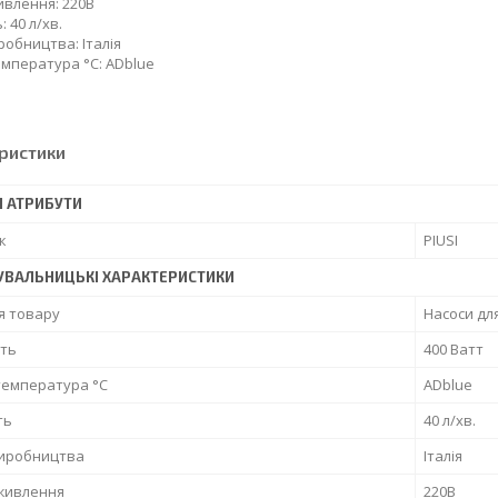
влення: 220В
 40 л/хв.
робництва: Італія
мпература °C: ADblue
ристики
І АТРИБУТИ
к
PIUSI
УВАЛЬНИЦЬКІ ХАРАКТЕРИСТИКИ
я товару
Насоси дл
сть
400 Ватт
температура °С
ADblue
ть
40 л/хв.
виробництва
Італія
живлення
220В