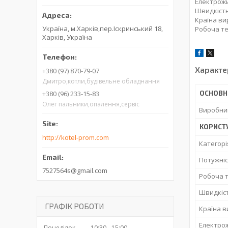
Електрожи
Швидкість:
Країна ви
Україна, м.Харків,пер.Іскринський 18,
Робоча те
Харків, Україна
Характе
+380 (97) 870-79-07
Дмитро,котли,будівельне обладнання
ОСНОВН
+380 (96) 233-15-83
Олег пальники,опалення,сервіс
Виробни
КОРИСТ
http://kotel-prom.com
Категорі
Потужні
7527564s@gmail.com
Робоча 
Швидкіс
ГРАФІК РОБОТИ
Країна 
Електро
Понеділок
10:30
15:00