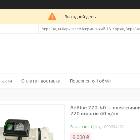
Выходной день
Україна, м.Харків,пер.Іскринський 18, Харків, Україн
такти
Оплата і доставка
Повернення і обмін
AdBlue 220-40 — електрични
220 вольтів 40 л/хв
В наявності
Код:
000054182
9 000 ₴