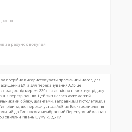
аднання
нів
за рахунок покупця
ива потрібно використовувати профільний насос, для
захищений EX, а для перекачування ADblue
 працює від мережі 220 в і з легкістю перекачує рідину
гання перегріванню. Цей тип насоса дуже легкий,
ильниками обліку, шлангами, заправними пістолетами, і
 Тип рідини, що перекачується AdBlue Електроживлення
увальний да Тип насоса мембранний Перепускний клапан
-3 хвилини Рівень шуму 75 дБ Кл