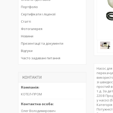
Портфоліо
Сертифікати і ліцензії
Статті
Фотогалерея
Новини
Презентації та документи
Відгуки
Часто задавані питання
Насос для
перекачув
КОНТАКТИ
використо
зі швидкі
простий в
т.д. За д
КОТЕЛ-ПРОМ
220 В Про
у насосі 
Категорія
Потужність
Олег Володимирович