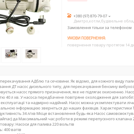
+380 (97) 870-79-07
Дмитро,котли,будівельне обл
Замовлення тільки за телефоном
повернення товару протягом 14 д
 перекачування АДблю та сечовини. Як відомо, для кожного виду пал
ання ДТ насос дизельного типу, для перекачування бензину вибухо
вується насос прямого призначення, яке не підлягає окисненню. Насос
стю 40 л хв. У насоса передбачене повітряне охолодження для запобі
 експлуатації та надмірно надійний. Насос можна укомплектувати ліч
етальною інформацією зверніться до наших фахівців. Характеристики
дуктивність 34 л/хв Місце встановлення будь-яка Насос самовсмокт
(байпас) да Максимальний час роботи в режимі перепускного клапана 2
 товару: Насоси для палива 220 вольтів
: 400 ватів