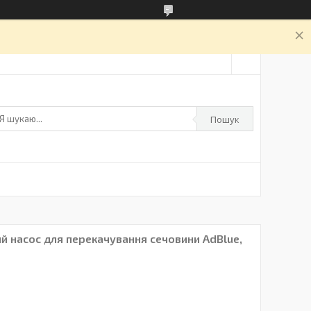
а
Пошук
й насос для перекачування сечовини AdBlue,