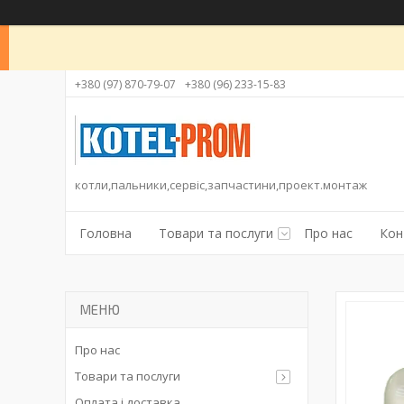
+380 (97) 870-79-07
+380 (96) 233-15-83
котли,пальники,сервіс,запчастини,проект.монтаж
Головна
Товари та послуги
Про нас
Кон
Про нас
Товари та послуги
Оплата і доставка