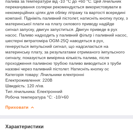
палива за температури від -10 °C до +60 °C. Цей лічильник
перекачування солярки рекомендується використовувати в
некомерційних цілях для обліку літражу та вартості всередині
компанії. Підніміть паливний пістолет, натисніть кнопку пуску, з
материнської плати на плату силового приводу надійде
сигнал запуску, двигун запуститься. Двигун приведе в рух
насос. Паливо надходить у паливний фільтр і паливний насос,
шестерні витратоміра OGM-25Q наводяться в рух,
генерується імпульсний сигнал, що надсилається на
материнську плату, за результатами отриманого імпульсного
сигналу, показується виміряна кількість палива, після
проходження паливною трубою паливо виводиться з труби
назовні через паливний пістолет. Натисніть кнопку ос
Категорія товару: Лічильники електронні
Електроживлення: 220В
Швидкість: 120 л/хв.
Тип лічильника: Електронний
Робоча температура °C: -10/+60
Приховати
Характеристики