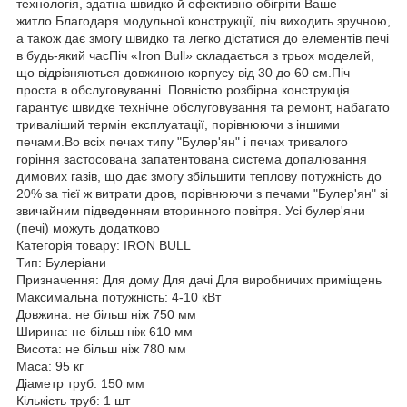
технологія, здатна швидко й ефективно обігріти Ваше
житло.Благодаря модульної конструкції, піч виходить зручною,
а також дає змогу швидко та легко дістатися до елементів печі
в будь-який часПіч «Iron Bull» складається з трьох моделей,
що відрізняються довжиною корпусу від 30 до 60 см.Піч
проста в обслуговуванні. Повністю розбірна конструкція
гарантує швидке технічне обслуговування та ремонт, набагато
триваліший термін експлуатації, порівнюючи з іншими
печами.Во всіх печах типу "Булер'ян" і печах тривалого
горіння застосована запатентована система допалювання
димових газів, що дає змогу збільшити теплову потужність до
20% за тієї ж витрати дров, порівнюючи з печами "Булер'ян" зі
звичайним підведенням вторинного повітря. Усі булер'яни
(печі) можуть додатково
Категорія товару: IRON BULL
Тип: Булеріани
Призначення: Для дому Для дачі Для виробничих приміщень
Максимальна потужність: 4-10 кВт
Довжина: не більш ніж 750 мм
Ширина: не більш ніж 610 мм
Висота: не більш ніж 780 мм
Маса: 95 кг
Діаметр труб: 150 мм
Кількість труб: 1 шт