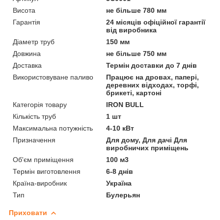
Висота
не більше 780 мм
Гарантія
24 місяців офіційної гарантії
від виробника
Діаметр труб
150 мм
Довжина
не більше 750 мм
Доставка
Термін доставки до 7 днів
Використовуване паливо
Працює на дровах, папері,
деревних відходах, торфі,
брикеті, картоні
Категорія товару
IRON BULL
Кількість труб
1 шт
Максимальна потужність
4-10 кВт
Призначення
Для дому, Для дачі Для
виробничих приміщень
Об'єм приміщення
100 м3
Термін виготовлення
6-8 днів
Країна-виробник
Україна
Тип
Булерьян
Приховати