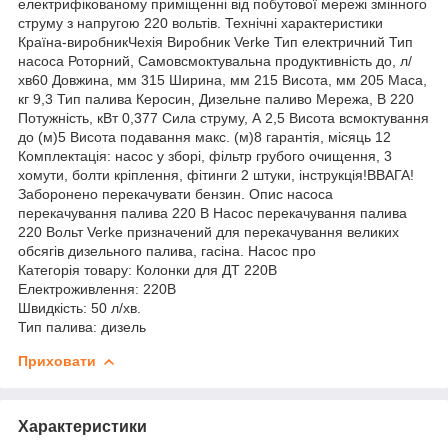
електрифікованому приміщенні від побутової мережі змінного
струму з напругою 220 вольтів. Технічні характеристики
Країна-виробникЧехія Виробник Verke Тип електричний Тип
насоса Роторний, Самовсмоктувальна продуктивність до, л/
хв60 Довжина, мм 315 Ширина, мм 215 Висота, мм 205 Маса,
кг 9,3 Тип палива Керосин, Дизельне паливо Мережа, В 220
Потужність, кВт 0,377 Сила струму, А 2,5 Висота всмоктування
до (м)5 Висота подавання макс. (м)8 гарантія, місяць 12
Комплектація: насос у зборі, фільтр грубого очищення, 3
хомути, болти кріплення, фітинги 2 штуки, інструкція!ВВАГА!
Заборонено перекачувати бензин. Опис насоса
перекачування палива 220 В Насос перекачування палива
220 Вольт Verke призначений для перекачування великих
обсягів дизельного палива, гасіна. Насос про
Категорія товару: Колонки для ДТ 220В
Електроживлення: 220В
Швидкість: 50 л/хв.
Тип палива: дизель
Приховати
Характеристики