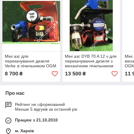
Міні азс для
Міні азс DYB 70 A 12 v для
Міні 
перекачування дизеля
перекачування дизеля з
меха
Verke зі лічильником OGM
механічним лічильником
OGM
25
OGM 25 N
8 700
13 500
11 
₴
₴
Про нас
Рейтинг не сформований
Менше 5 відгуків за останній рік
Працює з 21.10.2010
м. Харків