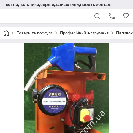
котли,пальники,сервіс,запчастини,проект.монтаж
Товари та послуги
Професійний інструмент
Паливо-