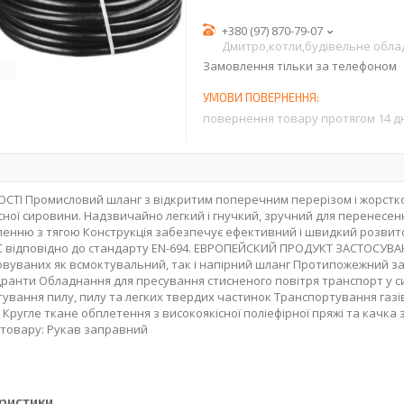
+380 (97) 870-79-07
Дмитро,котли,будівельне обл
Замовлення тільки за телефоном
повернення товару протягом 14 д
ТІ Промисловий шланг з відкритим поперечним перерізом і жорсткою
сної сировини. Надзвичайно легкий і гнучкий, зручний для перенесе
ленню з тягою Конструкція забезпечує ефективний і швидкий розвито
 °C відповідно до стандарту EN-694. ЕВРОПЕЙСКИЙ ПРОДУКТ ЗАСТОСУВ
вуваних як всмоктувальний, так і напірний шланг Протипожежний зах
гідранти Обладнання для пресування стисненого повітря транспорт у 
ування пилу, пилу та легких твердих частинок Транспортування газів
 Кругле ткане обплетення з високоякісної поліефірної пряжі та качка 
 товару: Рукав заправний
ристики