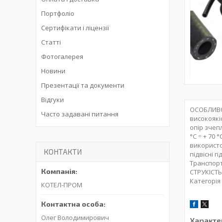
Портфоліо
Сертифікати і ліцензії
Статті
Фотогалерея
Новини
Презентації та документи
Відгуки
ОСОБЛИВОС
Часто задавані питання
високоякі
опір зчеп
°C ÷ + 70
використо
КОНТАКТИ
підвісні 
Транспорт
СТРУКІСТЬ
Категорія
КОТЕЛ-ПРОМ
Олег Володимирович
Характе