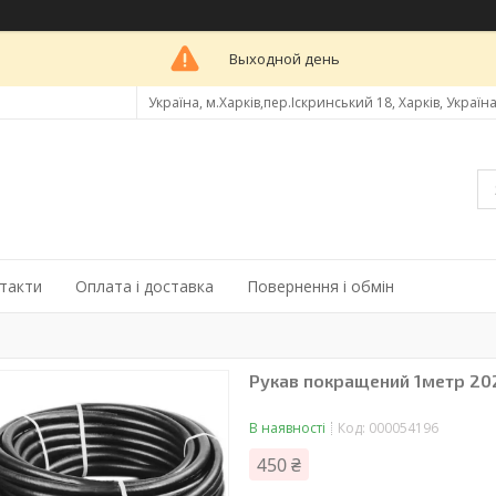
Выходной день
Україна, м.Харків,пер.Іскринський 18, Харків, Україн
такти
Оплата і доставка
Повернення і обмін
Рукав покращений 1метр 20
В наявності
Код:
000054196
450 ₴