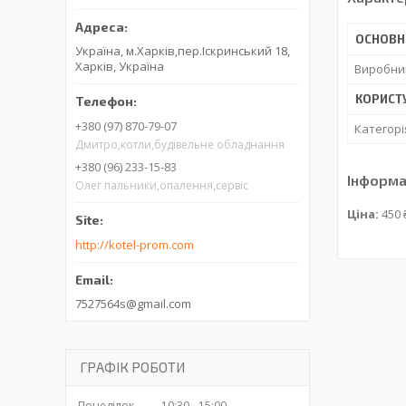
ОСНОВН
Україна, м.Харків,пер.Іскринський 18,
Харків, Україна
Виробни
КОРИСТ
+380 (97) 870-79-07
Категорі
Дмитро,котли,будівельне обладнання
+380 (96) 233-15-83
Інформа
Олег пальники,опалення,сервіс
Ціна:
450 
http://kotel-prom.com
7527564s@gmail.com
ГРАФІК РОБОТИ
Понеділок
10:30
15:00