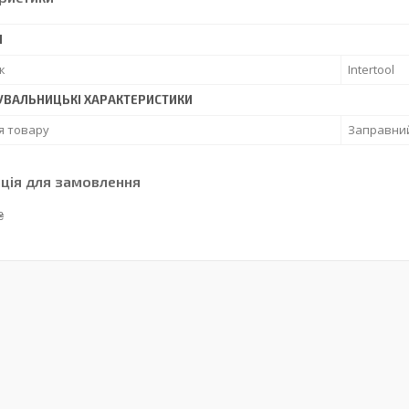
І
к
Intertool
УВАЛЬНИЦЬКІ ХАРАКТЕРИСТИКИ
я товару
Заправни
ція для замовлення
₴