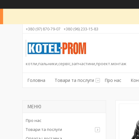
+380 (97) 870-79-07
+380 (96) 233-15-83
котли,пальники,сервіс,запчастини,проект.монтаж
Головна
Товари та послуги
Про нас
Кон
Про нас
Товари та послуги
Оплата і доставка