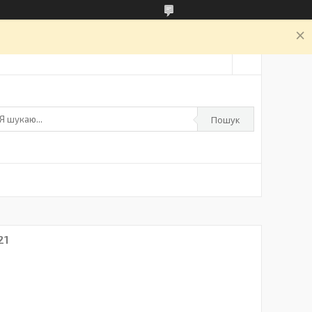
а
Пошук
21