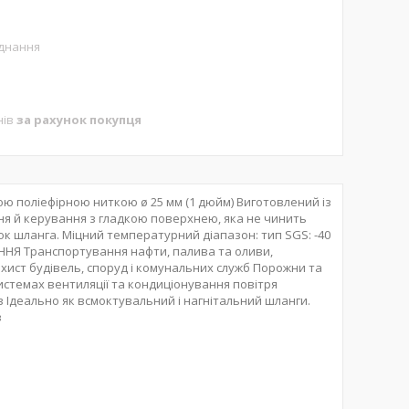
аднання
нів
за рахунок покупця
 поліефірною ниткою ø 25 мм (1 дюйм) Виготовлений із
ння й керування з гладкою поверхнею, яка не чинить
к шланга. Міцний температурний діапазон: тип SGS: -40
АННЯ Транспортування нафти, палива та оливи,
ист будівель, споруд і комунальних служб Порожни та
системах вентиляції та кондиціонування повітря
 Ідеально як всмоктувальний і нагнітальний шланги.
з