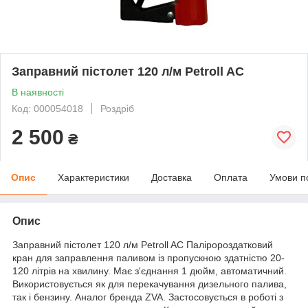
Заправний пістолет 120 л/м Petroll AC
В наявності
Код: 000054018
Роздріб
2 500
₴
Опис
Характеристики
Доставка
Оплата
Умови п
Опис
Заправний пістолет 120 л/м Petroll AC Паліророздатковий
кран для заправлення паливом із пропускною здатністю 20-
120 літрів на хвилину. Має з'єднання 1 дюйм, автоматичний.
Використовується як для перекачування дизельного палива,
так і бензину. Аналог бренда ZVA. Застосовується в роботі з