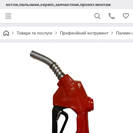
котли,пальники,сервіс,запчастини,проект.монтаж
Товари та послуги
Професійний інструмент
Паливо-