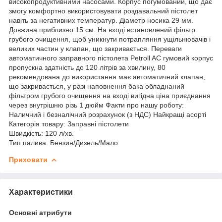
високопродуктивними насосами. Корпус погумований, що дає
змогу комфортно використовувати роздавальний пістолет
навіть за негативних температур. Діаметр носика 29 мм.
Довжина приблизно 15 см. На вході встановлений фільтр
грубого очищення, щоб уникнути потрапляння ущільнювачів і
великих частин у клапан, що закривається. Переваги
автоматичного заправного пістолета Petroll AC гумовий корпус
пропускна здатність до 120 літрів за хвилину, 80
рекомендована до використання має автоматичний клапан,
що закривається, у разі наповнення бака обладнаний
фільтром грубого очищення на вході вигідна ціна приєднання
через внутрішню різь 1 дюйм Факти про нашу роботу:
Наличний і безналічний розрахунок (з НДС) Найкращі асорті
Категорія товару: Заправні пістолети
Швидкість: 120 л/хв.
Тип палива: Бензин/Дизель/Мало
Приховати
Характеристики
Основні атрибути