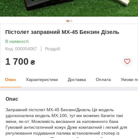
Пістолет заправний МХ-45 Бензин Дізель
В наявності
Код: 000054067
Роздріб
1 700
₴
Опис
Характеристики
Доставка
Оплата
Умови п
Опис
Заправний пістолет МХ-45 Бензин/Дизель Ця модель
удосконалена модель МХ-100, тут ми можемо бачити такі
зміни, як-от: Можливість висікання за наповненого бака
Гумовий антистатичний кожух Дуже компактний і легкий для
регулювання подавання палива встановлений стопер із