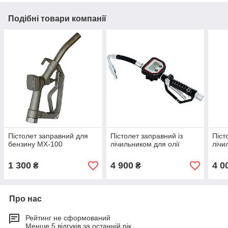
Подібні товари компанії
Пістолет заправний для
Пістолет заправний із
Піст
бензину МХ-100
лічильником для олії
лічи
1 300
4 900
4 0
₴
₴
Про нас
Рейтинг не сформований
Менше 5 відгуків за останній рік