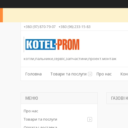
+380 (97) 870-79-07
+380 (96) 233-15-83
котли,пальники,сервіс,запчастини,проект.монтаж
Головна
Товари та послуги
Про нас
Кон
ГАЗОВІ 
Про нас
Товари та послуги
Оплата і доставка