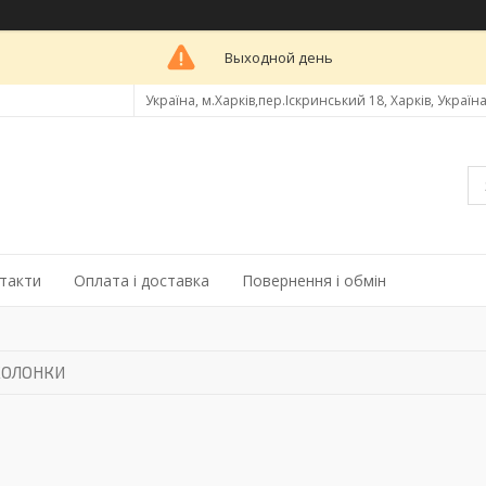
Выходной день
Україна, м.Харків,пер.Іскринський 18, Харків, Україн
такти
Оплата і доставка
Повернення і обмін
КОЛОНКИ