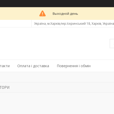
Выходной день
Україна, м.Харків,пер.Іскринський 18, Харків, Україн
такти
Оплата і доставка
Повернення і обмін
ТОРИ