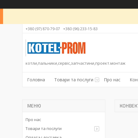
+380 (97) 870-79-07
+380 (96) 233-15-83
котли,пальники,сервіс,запчастини,проект.монтаж
Головна
Товари та послуги
Про нас
Кон
КОНВЕК
Про нас
Товари та послуги
Оплата і доставка